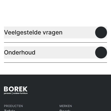
Parasols
B
Veelgestelde vragen
Open
Onderhoud
Open
PRODUCTEN
MERKEN