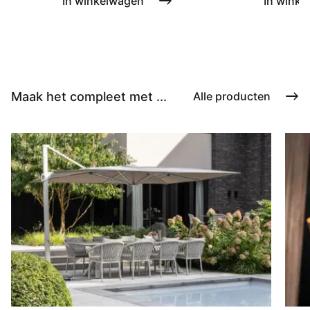
In winkelwagen
In winke
Maak het compleet met ...
Alle producten