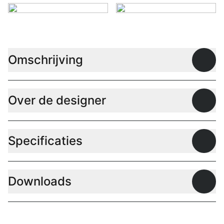
Omschrijving
Open
Over de designer
Open
Specificaties
Open
Downloads
Open