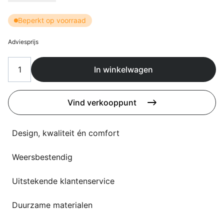
Overig
Flagship stores
Beperkt op voorraad
Deals
Contact
Adviesprijs
3D modellen
In winkelwagen
Support
Nieuws
Vind verkooppunt
Events
Design, kwaliteit én comfort
Werken bij
Weersbestendig
Over ons
Uitstekende klantenservice
Duurzame materialen
Taalkeuze