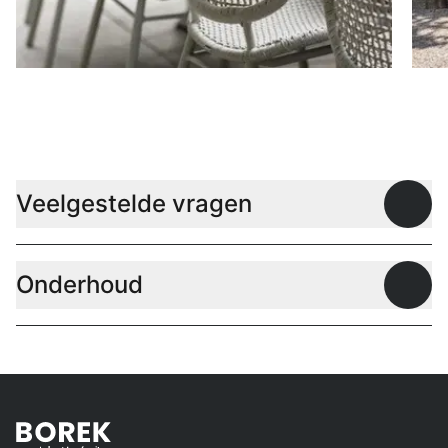
Stoelen
D
Veelgestelde vragen
Open
Onderhoud
Open