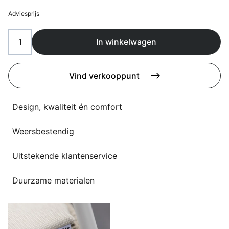
Overig
Adviesprijs
Flagship stores
Deals
Contact
In winkelwagen
3D modellen
Vind verkooppunt
Support
Nieuws
Design, kwaliteit én comfort
Events
Weersbestendig
Werken bij
Uitstekende klantenservice
Over ons
Duurzame materialen
Taalkeuze