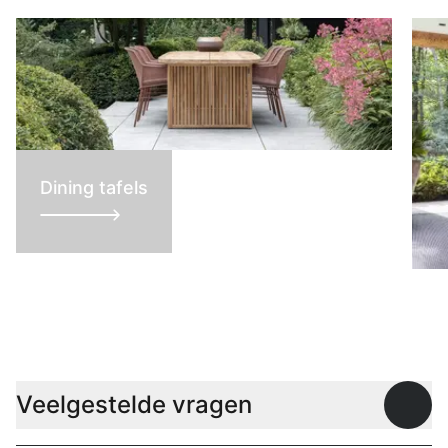
Dining tafels
L
Veelgestelde vragen
Open