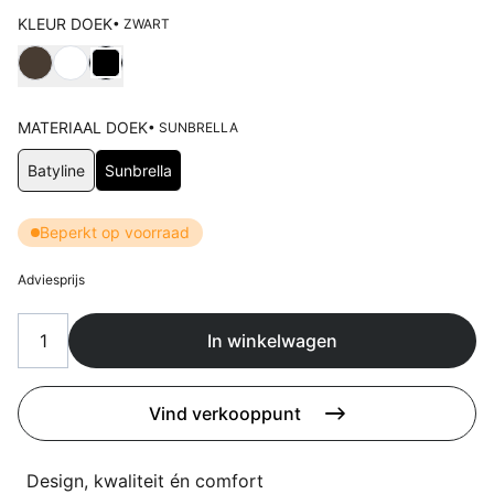
Overig
KLEUR DOEK
• ZWART
Flagship stores
Kies Kleur doek
Deals
Contact
3D modellen
MATERIAAL DOEK
• SUNBRELLA
Kies Materiaal doek
Batyline
Sunbrella
Support
Nieuws
Beperkt op voorraad
Events
Adviesprijs
Werken bij
In winkelwagen
Over ons
Vind verkooppunt
Taalkeuze
Design, kwaliteit én comfort