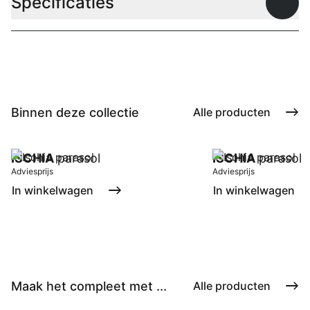
Specificaties
Open
Binnen deze collectie
Alle producten
ISCHIA
parasol
ISCHIA
parasol
Adviesprijs
Adviesprijs
In winkelwagen
In winkelwagen
Maak het compleet met ...
Alle producten