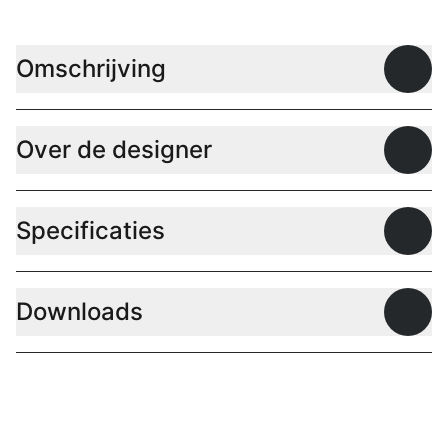
Omschrijving
Open
Over de designer
Open
Specificaties
Open
Downloads
Open