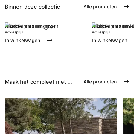
Binnen deze collectie
Alle producten
MACE
lantaarn groot
MACE
lantaarn k
Adviesprijs
Adviesprijs
In winkelwagen
In winkelwagen
Maak het compleet met ...
Alle producten