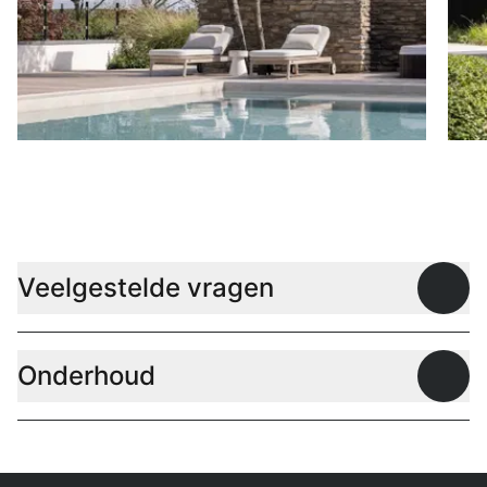
Ligbedden
P
Veelgestelde vragen
Open
Onderhoud
Open