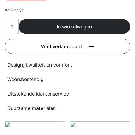
Overig
Flagship stores
Adviesprijs
Deals
Contact
In winkelwagen
3D modellen
Vind verkooppunt
Support
Nieuws
Design, kwaliteit én comfort
Events
Weersbestendig
Werken bij
Uitstekende klantenservice
Over ons
Duurzame materialen
Taalkeuze