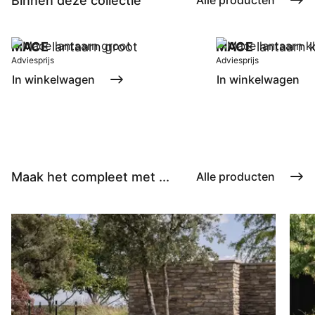
Binnen deze collectie
Alle producten
MACE
lantaarn groot
MACE
lantaarn k
Adviesprijs
Adviesprijs
In winkelwagen
In winkelwagen
Maak het compleet met ...
Alle producten