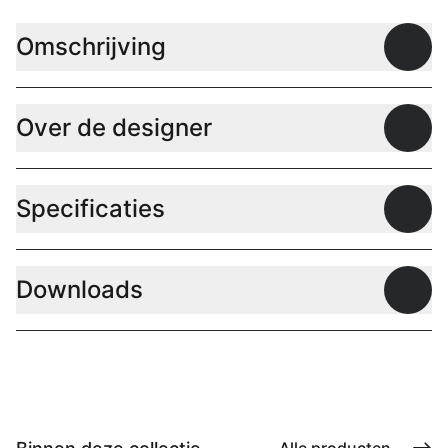
Omschrijving
Open
Over de designer
Open
Specificaties
Open
Downloads
Open