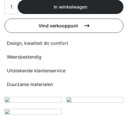
Overig
In winkelwagen
Flagship stores
Deals
Contact
Vind verkooppunt
3D modellen
Design, kwaliteit én comfort
Support
Weersbestendig
Nieuws
Events
Uitstekende klantenservice
Werken bij
Duurzame materialen
Over ons
Taalkeuze