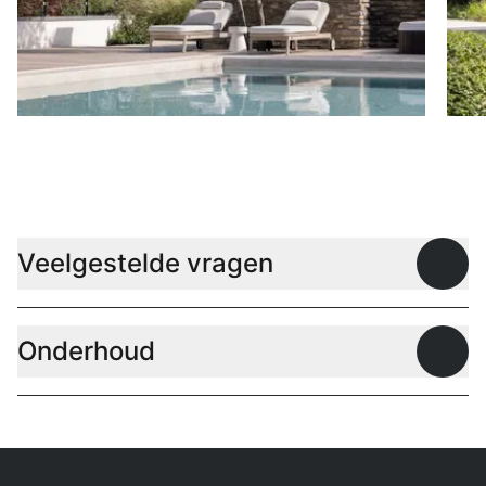
Ligbedden
P
Veelgestelde vragen
Open
Onderhoud
Open