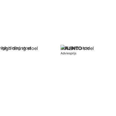
O
high dining stoel
MAJINTO
stoel
Adviesprijs
wagen
In winkelwagen