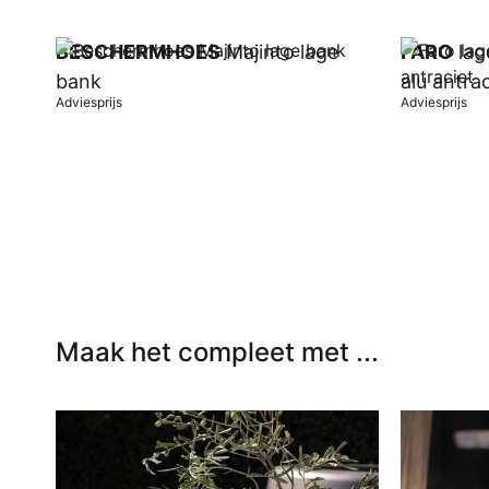
BESCHERMHOES
Majinto lage
FARO
lag
bank
alu antrac
Adviesprijs
Adviesprijs
In winkelwagen
In winkel
Maak het compleet met ...