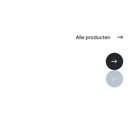
Alle producten
Volgende s
Vorige sli