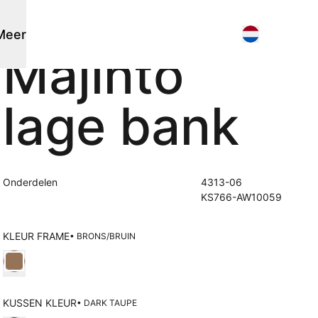
Meer
Majinto
Parasols
Flagship stores
lage bank
Contact
Stok parasols
Verkooppunten zoeken
Zoek
3D modellen
Vrijhangende parasols
Support
Nieuws
Onderdelen
4313-06
Events
KS766-AW10059
Werken bij
Over ons
KLEUR FRAME
• BRONS/BRUIN
Overig
Kies Kleur frame
Accessoires
Onderhoud
Poefs
KUSSEN KLEUR
• DARK TAUPE