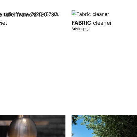
e tafel frame Ø120x37
iet
FABRIC
cleaner
Adviesprijs
wagen
In winkelwagen