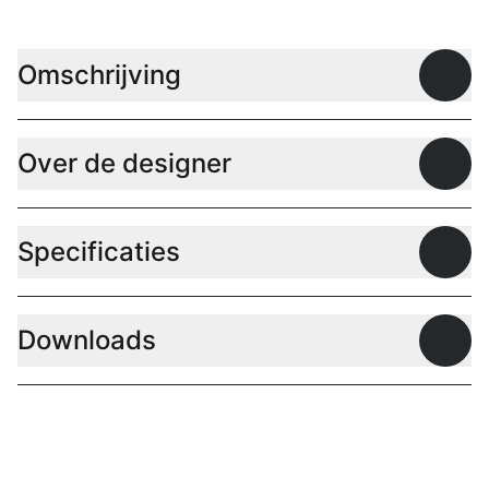
Omschrijving
Open
Over de designer
Open
Specificaties
Open
Downloads
Open