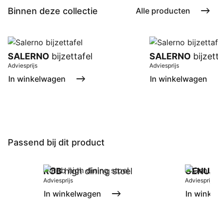
Binnen deze collectie
Alle producten
SALERNO
bijzettafel
SALERNO
bijzet
Adviesprijs
Adviesprijs
In winkelwagen
In winkelwagen
Passend bij dit product
ROB
high dining stoel
GENUA
Adviesprijs
Adviesprijs
In winkelwagen
In winke