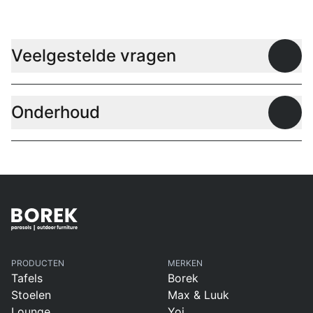
Veelgestelde vragen
Open
Onderhoud
Open
PRODUCTEN
MERKEN
Tafels
Borek
Stoelen
Max & Luuk
Lounge
Yoi