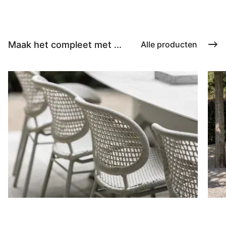
Maak het compleet met ...
Alle producten
Stoelen
D