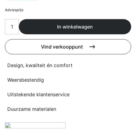
Overig
Flagship stores
Adviesprijs
Deals
Contact
In winkelwagen
3D modellen
Vind verkooppunt
Support
Nieuws
Design, kwaliteit én comfort
Events
Weersbestendig
Werken bij
Uitstekende klantenservice
Over ons
Duurzame materialen
Taalkeuze