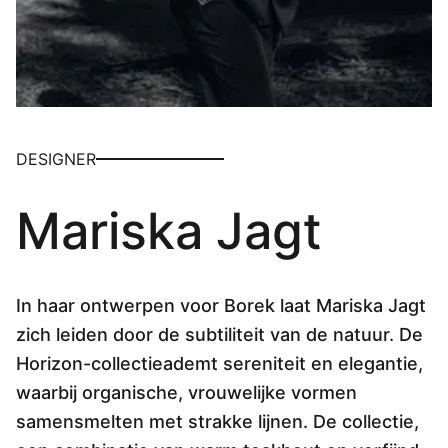
Overig
Flagship stores
Deals
Contact
3D modellen
DESIGNER
Support
Nieuws
Mariska Jagt
Events
Werken bij
In haar ontwerpen voor Borek laat Mariska Jagt
Over ons
zich leiden door de subtiliteit van de natuur. De
Horizon-collectieademt sereniteit en elegantie,
waarbij organische, vrouwelijke vormen
Taalkeuze
samensmelten met strakke lijnen. De collectie,