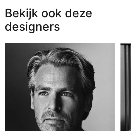
Bertram
F
Bekijk ook deze
Beerbaum
R
designers
Lees
L
meer
m