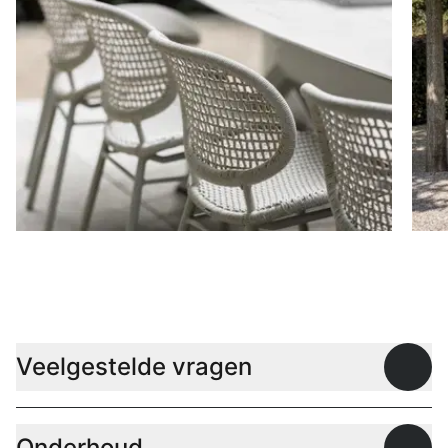
Stoelen
D
Veelgestelde vragen
Open
Onderhoud