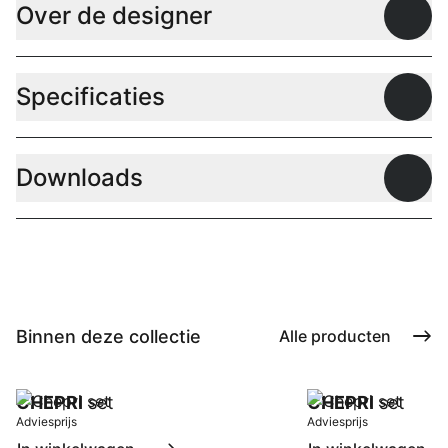
Over de designer
Open
Specificaties
Open
Downloads
Open
Binnen deze collectie
Alle producten
CHEPRI
set
CHEPRI
set
Adviesprijs
Adviesprijs