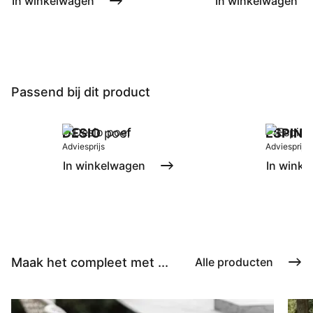
In winkelwagen
In winkelwagen
Passend bij dit product
DESIO
poef
ESPINH
Adviesprijs
Adviesprijs
In winkelwagen
In winke
Maak het compleet met ...
Alle producten