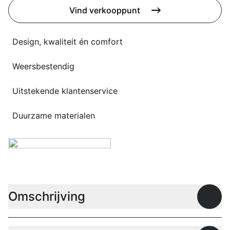
Overig
Vind verkooppunt
Flagship stores
Deals
Contact
Design, kwaliteit én comfort
3D modellen
Weersbestendig
Support
Uitstekende klantenservice
Nieuws
Duurzame materialen
Events
Werken bij
Over ons
Omschrijving
Open
Taalkeuze