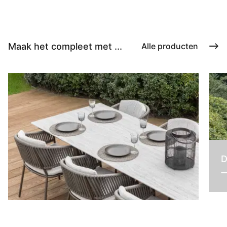
Maak het compleet met ...
Alle producten
D
Tafels