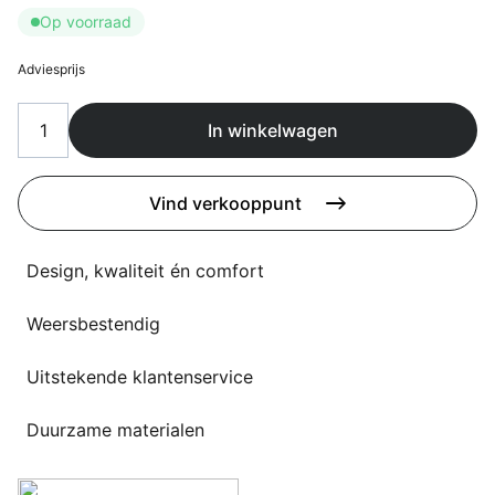
Overig
Op voorraad
Flagship stores
Deals
Adviesprijs
Contact
3D modellen
In winkelwagen
Support
Vind verkooppunt
Nieuws
Design, kwaliteit én comfort
Events
Werken bij
Weersbestendig
Over ons
Uitstekende klantenservice
Duurzame materialen
Taalkeuze