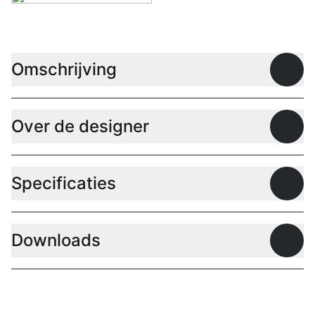
Omschrijving
Open
Over de designer
Open
Specificaties
Open
Downloads
Open