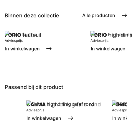
Binnen deze collectie
Alle producten
FORIO
fauteuil
FORIO
high dinin
Adviesprijs
Adviesprijs
In winkelwagen
In winkelwagen
Passend bij dit product
CALMA
high dining tafel rond
FORIO
s
Adviesprijs
Adviesprijs
In winkelwagen
In winke