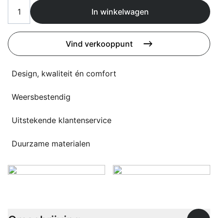
Overig
In winkelwagen
Flagship stores
Deals
Contact
Vind verkooppunt
3D modellen
Design, kwaliteit én comfort
Support
Weersbestendig
Nieuws
Events
Uitstekende klantenservice
Werken bij
Duurzame materialen
Over ons
Taalkeuze