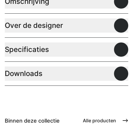
Omschrijving
Open
Over de designer
Open
Specificaties
Open
Downloads
Open
Binnen deze collectie
Alle producten