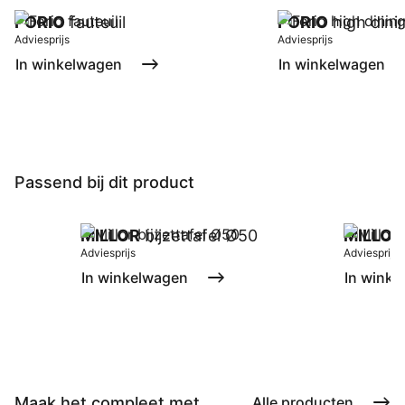
FORIO
fauteuil
FORIO
high dinin
Adviesprijs
Adviesprijs
In winkelwagen
In winkelwagen
Passend bij dit product
MILLOR
bijzettafel Ø50
MILLOR
Adviesprijs
Adviesprijs
In winkelwagen
In winke
Maak het compleet met ...
Alle producten