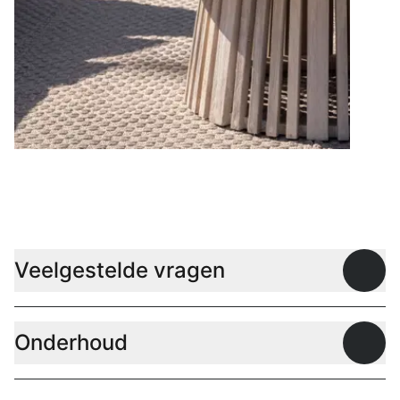
Lage tafels
Veelgestelde vragen
Open
Onderhoud
Open