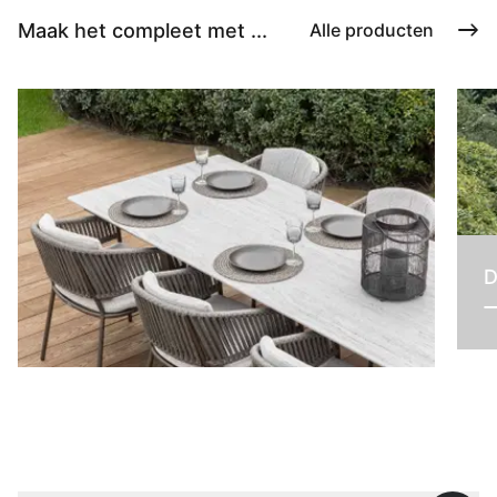
Maak het compleet met ...
Alle producten
D
Tafels