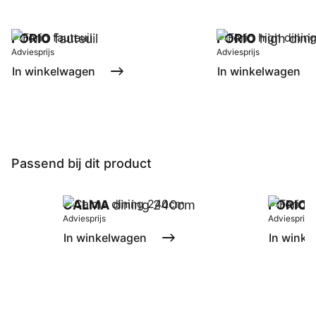
FORIO
fauteuil
FORIO
high dinin
Adviesprijs
Adviesprijs
In winkelwagen
In winkelwagen
Passend bij dit product
CALMA
dining 240cm
FORIO
l
Adviesprijs
Adviesprijs
In winkelwagen
In winke