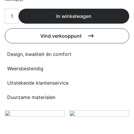
Overig
Flagship stores
In winkelwagen
Deals
Contact
3D modellen
Vind verkooppunt
Support
Design, kwaliteit én comfort
Nieuws
Weersbestendig
Events
Uitstekende klantenservice
Werken bij
Duurzame materialen
Over ons
Taalkeuze