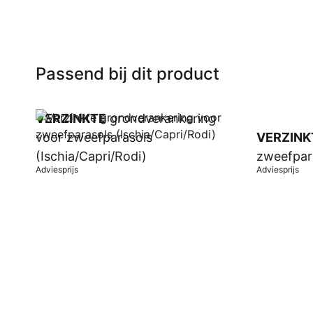
Passend bij dit product
VERZINKTE
grondverankering
voor zweefparasols
VERZINK
(Ischia/Capri/Rodi)
zweefpar
Adviesprijs
Adviesprijs
In winkelwagen
In winkel