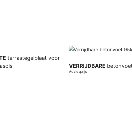
TE
terrastegelplaat voor
asols
VERRIJDBARE
betonvoe
Adviesprijs
wagen
In winkelwagen