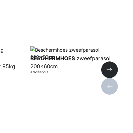
BESCHERMHOES
zweefparasol
t 95kg
200x60cm
Adviesprijs
Volgende s
Vorige sli
In winkelwagen