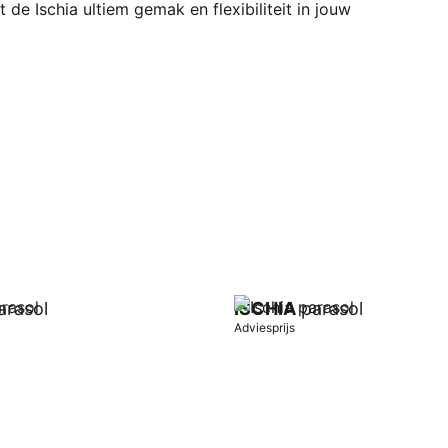
 de Ischia ultiem gemak en flexibiliteit in jouw
rasol
ISCHIA
parasol
Adviesprijs
wagen
In winkelwagen