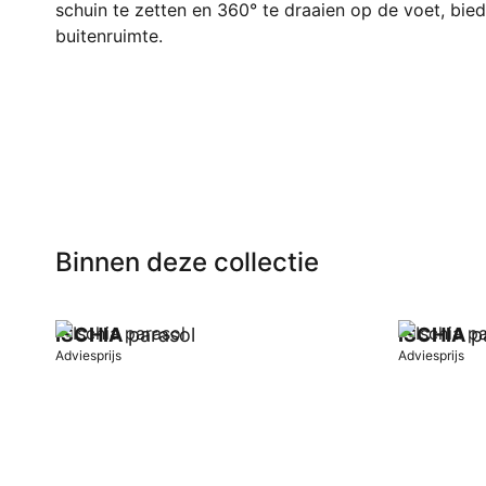
schuin te zetten en 360° te draaien op de voet, biedt
buitenruimte.
Binnen deze collectie
ISCHIA
parasol
ISCHIA
pa
Adviesprijs
Adviesprijs
In winkelwagen
In winkel