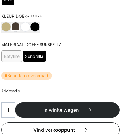
Kussens
Beschermhoezen
Buitenkeuken
KLEUR DOEK
• TAUPE
Kies Kleur doek
MATERIAAL DOEK
• SUNBRELLA
Kies Materiaal doek
Batyline
Sunbrella
Beperkt op voorraad
Adviesprijs
In winkelwagen
Vind verkooppunt