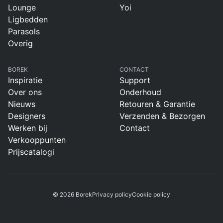
Overig
Lounge
Yoi
Flagship stores
Ligbedden
Deals
Parasols
Contact
Overig
3D modellen
BOREK
CONTACT
Support
Inspiratie
Support
Over ons
Onderhoud
Nieuws
Nieuws
Retouren & Garantie
Designers
Verzenden & Bezorgen
Events
Werken bij
Contact
Verkooppunten
Werken bij
Prijscatalogi
Over ons
© 2026 Borek
Privacy policy
Cookie policy
Taalkeuze